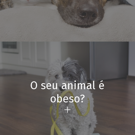
O seu animal é
obeso?