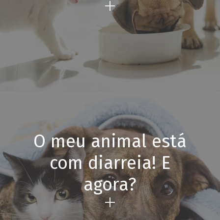
O meu animal está
com diarreia! E
agora?