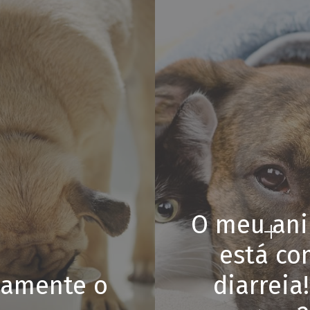
O meu an
está co
etamente o
diarreia!