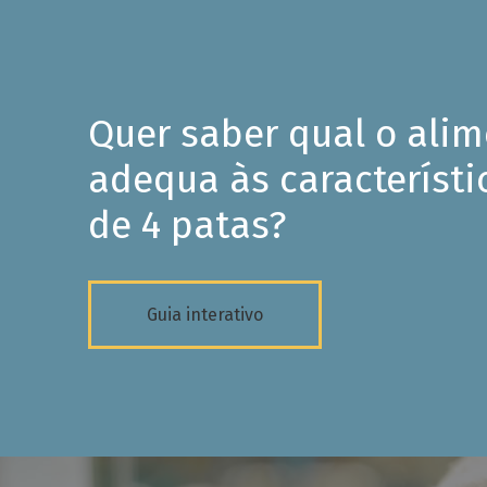
Quer saber qual o ali
adequa às característi
de 4 patas?
Guia interativo