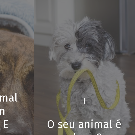
imal
m
 E
O seu animal é