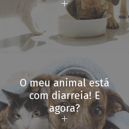
O meu animal está
com diarreia! E
agora?