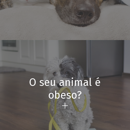
O seu animal é
obeso?