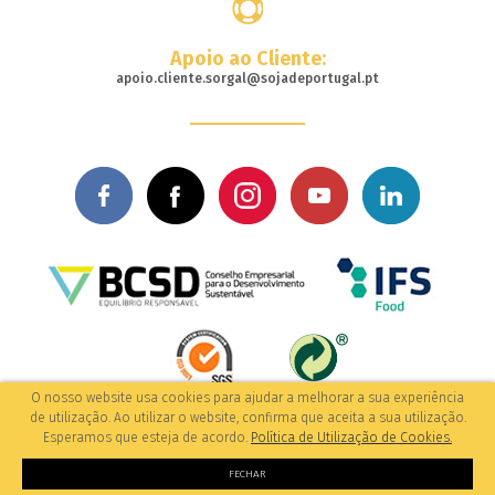
Apoio ao Cliente:
apoio.cliente.sorgal@sojadeportugal.pt
O nosso website usa cookies para ajudar a melhorar a sua experiência
© 2017-2026 Todos os direitos reservados
de utilização. Ao utilizar o website, confirma que aceita a sua utilização.
/Política de Privacidade
by: M&A Digital
Esperamos que esteja de acordo.
Política de Utilização de Cookies.
FECHAR