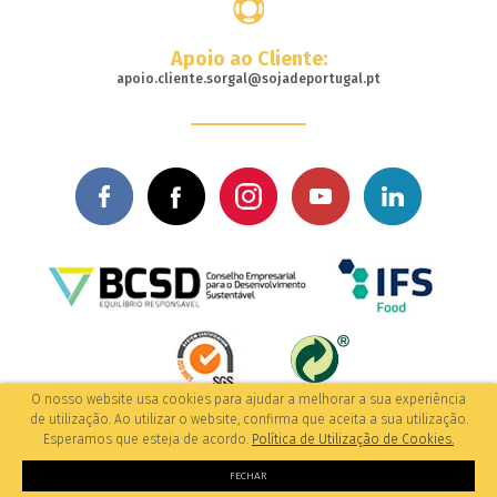
Apoio ao Cliente:
apoio.cliente.sorgal@sojadeportugal.pt
O nosso website usa cookies para ajudar a melhorar a sua experiência
© 2017-2026 Todos os direitos reservados
de utilização. Ao utilizar o website, confirma que aceita a sua utilização.
/Política de Privacidade
by: M&A Digital
Esperamos que esteja de acordo.
Política de Utilização de Cookies.
FECHAR