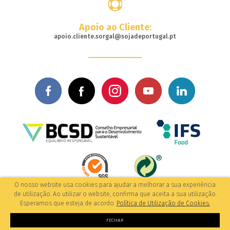
Apoio ao Cliente:
apoio.cliente.sorgal@sojadeportugal.pt
O nosso website usa cookies para ajudar a melhorar a sua experiência
© 2017-2026 Todos os direitos reservados
de utilização. Ao utilizar o website, confirma que aceita a sua utilização.
/Política de Privacidade
by: M&A Digital
Esperamos que esteja de acordo.
Política de Utilização de Cookies.
FECHAR