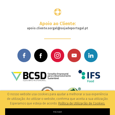
Comprar
Apoio ao Cliente:
apoio.cliente.sorgal@sojadeportugal.pt
O nosso website usa cookies para ajudar a melhorar a sua experiência
de utilização. Ao utilizar o website, confirma que aceita a sua utilização.
Esperamos que esteja de acordo.
Política de Utilização de Cookies.
© 2017-2026 Todos os direitos reservados
/Política de Privacidade
by: M&A Digital
FECHAR