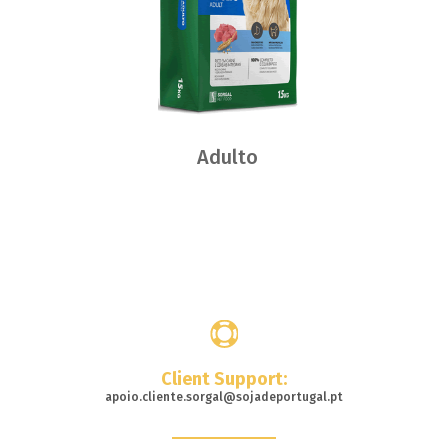
Adulto
Where
to buy
Client Support:
apoio.cliente.sorgal@sojadeportugal.pt