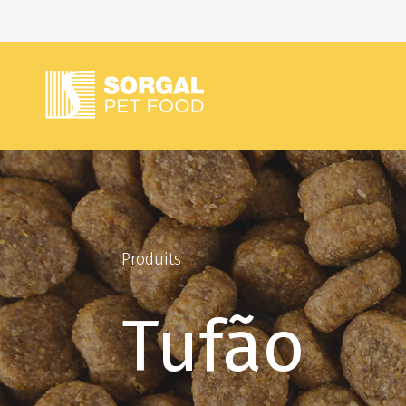
Produits
Tufão