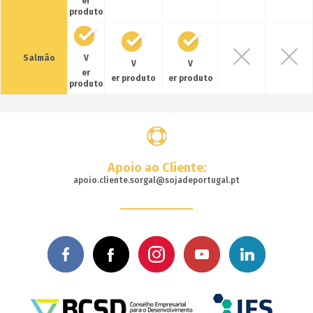
er
produto
Salmão
V
V
V
er
er produto
er produto
produto
Apoio ao Cliente:
apoio.cliente.sorgal@sojadeportugal.pt