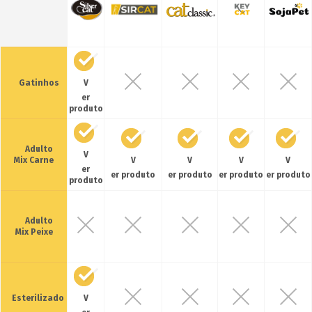
Gatinhos
V
er
produto
Adulto
V
Mix Carne
V
V
V
V
er
er produto
er produto
er produto
er produto
produto
Adulto
Mix Peixe
Esterilizado
V